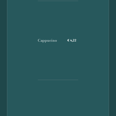
Cappucino
€ 4,22