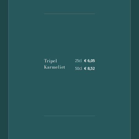
Tripel
25cl
€ 6,05
Karmeliet
50cl
€ 8,52