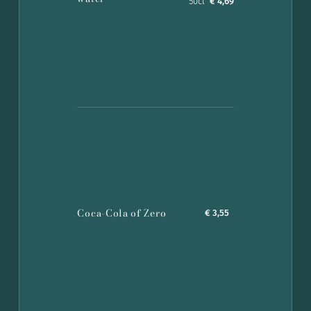
50cl
€ 4,69
Coca-Cola of Zero
€ 3,55