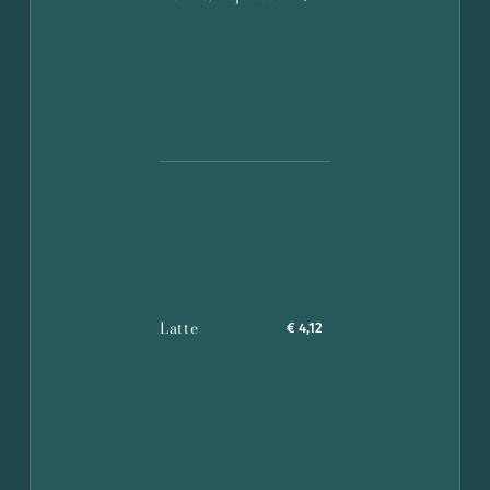
Latte
€ 4,12