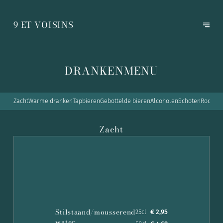
9 ET VOISINS
DRANKENMENU
Zacht
Warme dranken
Tapbieren
Gebottelde bieren
Alcoholen
Schoten
Rode wi
Zacht
Stilstaand/mousserend
25cl
€ 2,95
water