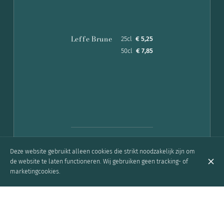
Leffe Brune
25cl
€ 5,25
50cl
€ 7,85
Deze website gebruikt alleen cookies die strikt noodzakelijk zijn om
de website te laten functioneren. Wij gebruiken geen tracking- of
marketingcookies.
Zinnebir
25cl
€ 5,98
(Ambachtelijk
50cl
€ 8,12
BXL)