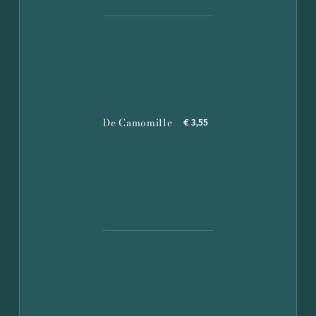
De Camomille
€ 3,55