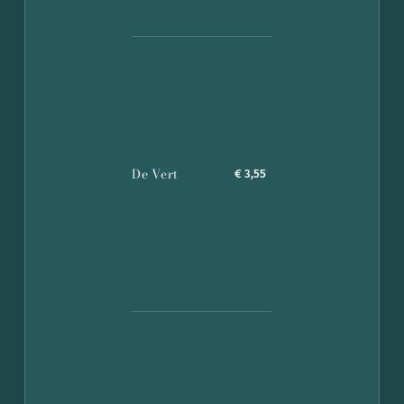
De Vert
€ 3,55