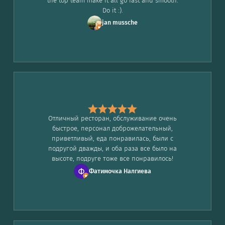
the top team make it all go fast and smooth.
Do it :).
jan mussche
Отличный ресторан, обслуживание очень
быстрое, персонал доброжелательный,
приветливый, еда понравилась, были с
подругой дважды, и оба раза все было на
высоте, подруге тоже все понравилось!
Фатимочка Налгиева