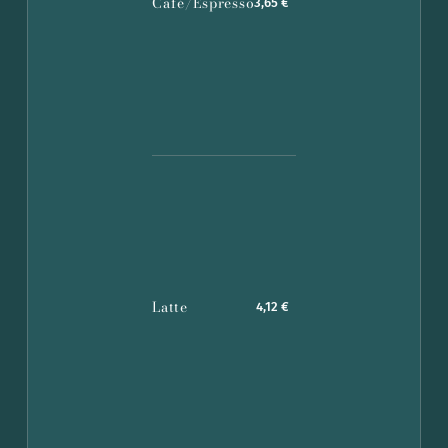
Café/Espresso
3,65 €
Latte
4,12 €