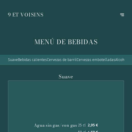
9 ET VOISINS
MENÚ DE BEBIDAS
Suave
Bebidas calientes
Cervezas de barril
Cervezas embotelladas
Alcoholes
Suave
Agua sin gas/con gas
25 cl
2,95 €