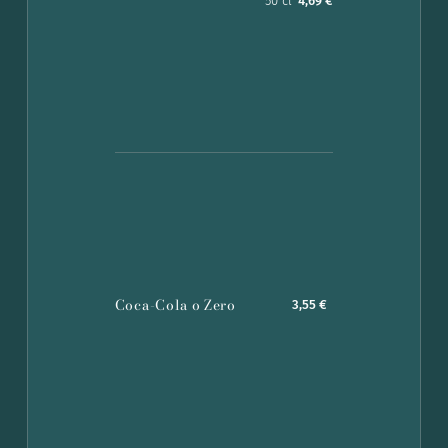
50 cl
4,69 €
Coca-Cola o Zero
3,55 €