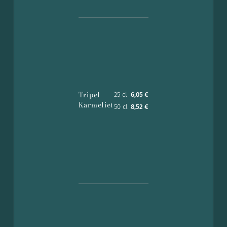
Tripel
25 cl
6,05 €
Karmeliet
50 cl
8,52 €