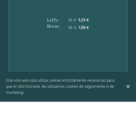
Leffe
25 cl
5,25 €
Brune
50 cl
7,85 €
Este sitio web solo utiliza cookies estrictamente necesarias para
que el sitio funcione. No utilizamos cookies de seguimiento ni de
marketing.
Zinnebir
25 cl
5,98 €
(BXL
50 cl
8,12 €
artesanal)