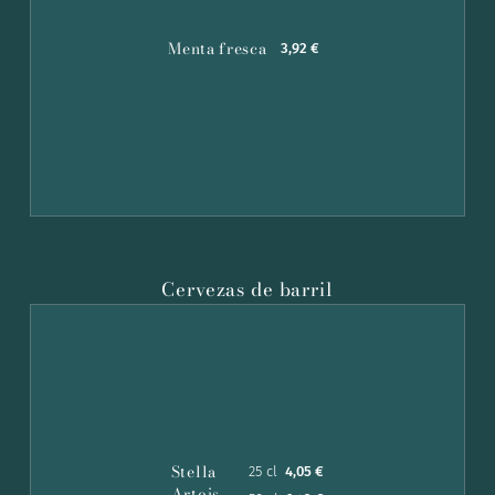
Menta fresca
3,92 €
Cervezas de barril
Stella
25 cl
4,05 €
Artois